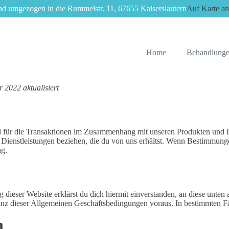
nd umgezogen in die Rummelstr. 11, 67655 Kaiserslautern
Auf Karte an
Home
Behandlung
 2022 aktualisiert
 für die Transaktionen im Zusammenhang mit unseren Produkten und Di
r Dienstleistungen beziehen, die du von uns erhältst. Wenn Bestimmun
ng.
ng dieser Website erklärst du dich hiermit einverstanden, an diese un
anz dieser Allgemeinen Geschäftsbedingungen voraus. In bestimmten Fä
n