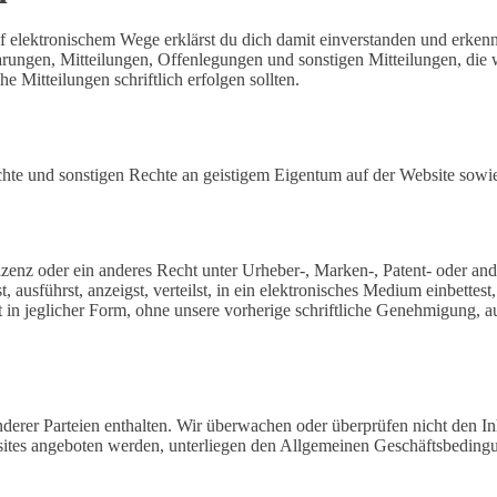
elektronischem Wege erklärst du dich damit einverstanden und erkenns
rungen, Mitteilungen, Offenlegungen und sonstigen Mitteilungen, die wi
e Mitteilungen schriftlich erfolgen sollten.
chte und sonstigen Rechte an geistigem Eigentum auf der Website sowie
Lizenz oder ein anderes Recht unter Urheber-, Marken-, Patent- oder a
 ausführst, anzeigst, verteilst, in ein elektronisches Medium einbettest,
erst in jeglicher Form, ohne unsere vorherige schriftliche Genehmigung
rer Parteien enthalten. Wir überwachen oder überprüfen nicht den Inha
sites angeboten werden, unterliegen den Allgemeinen Geschäftsbeding