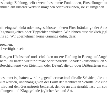
sonstige Zahlung, selbst wenn bestimmte Funktionen, Einstellungen und/o
nahmen auf unserer Website umgehen oder versuchen, sie zu umgehen.
antie eingeschränkt oder ausgeschlossen, deren Einschränkung oder Auss
ngenauigkeiten oder Tippfehler enthalten. Wir lehnen ausdrücklich jegl
halts ab. Wir übernehmen keine Garantie dafür, dass:
sprechen.
ei verfügbar sein.
lässigen Höchstmaß und schränken unsere Haftung in Bezug auf Angeleg
inem Fall haften wir für direkte oder indirekte Schäden (einschließli
schädigung von Eigentum oder Daten), die dir oder Drittparteien ents
bestimmt ist, haften wir dir gegenüber maximal für alle Schäden, die a
uft werden, unabhängig von der Form der rechtlichen Schritte, die eine 
 wird auf den Gesamtpreis begrenzt, den du an uns gezahlt hast, um so
ndlungen und Klagegründe jeglicher Art und Art.