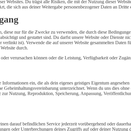
eser Websites. Du trägst alle Risiken, die mit der Nutzung dieser Webs
rt, die sich aus deiner Weitergabe personenbezogener Daten an Dritte 
mgang
, diese nur für die Zwecke zu verwenden, die durch diese Bedingungen,
bsichtigt und gestattet sind. Du darfst unsere Website oder Dienste n
er verlinkt ist). Verwende die auf unserer Website gesammelten Daten f
 Website durch.
oder verursachen können oder die Leistung, Verfügbarkeit oder Zugängli
 Informationen ein, die als dein eigenes geistiges Eigentum angesehen
e Geheimhaltungsvereinbarung unterzeichnet. Wenn du uns dies ohne ein
enz zur Nutzung, Reproduktion, Speicherung, Anpassung, Veröffentlichu
en darauf befindlichen Service jederzeit vorübergehend oder dauerhaft 
ngen oder Unterbrechungen deines Zugriffs auf oder deiner Nutzung de